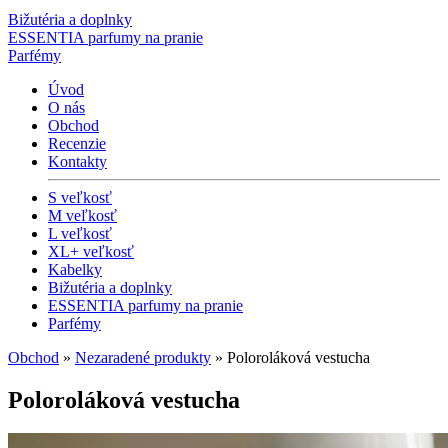
Bižutéria a doplnky
ESSENTIA parfumy na pranie
Parfémy
Úvod
O nás
Obchod
Recenzie
Kontakty
S veľkosť
M veľkosť
L veľkosť
XL+ veľkosť
Kabelky
Bižutéria a doplnky
ESSENTIA parfumy na pranie
Parfémy
Obchod
»
Nezaradené produkty
» Poloroláková vestucha
Poloroláková vestucha