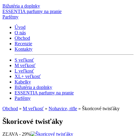
Bižutéria a doplnky
ESSENTIA parfumy na pranie
Parfémy
Úvod
O nás
Obchod
Recenzie
Kontakty
S veľkosť
M veľkosť
L veľkosť
XL+ veľkosť
Kabelky
Bižutéria a doplnky
ESSENTIA parfumy na pranie
Parfémy
Obchod
»
M veľkosť
»
Nohavice, rifle
» Škoricové twisťáky
Škoricové twisťáky
ZĽAVA - 29%