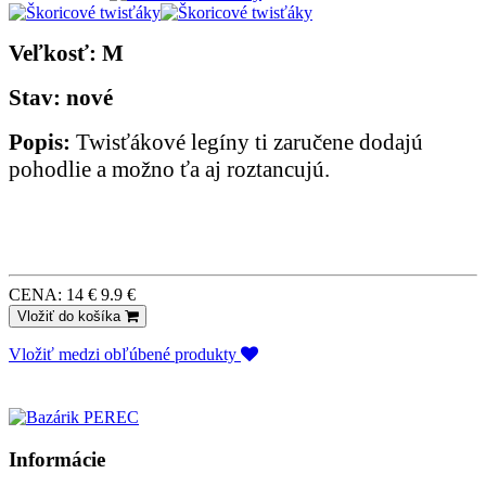
Veľkosť: M
Stav: nové
Popis:
Twisťákové legíny ti zaručene dodajú
pohodlie a možno ťa aj roztancujú.
CENA:
14 €
9.9 €
Vložiť do košíka
Vložiť medzi obľúbené produkty
Informácie