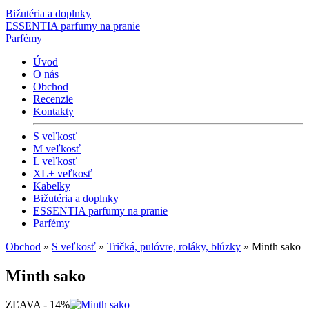
Bižutéria a doplnky
ESSENTIA parfumy na pranie
Parfémy
Úvod
O nás
Obchod
Recenzie
Kontakty
S veľkosť
M veľkosť
L veľkosť
XL+ veľkosť
Kabelky
Bižutéria a doplnky
ESSENTIA parfumy na pranie
Parfémy
Obchod
»
S veľkosť
»
Tričká, pulóvre, roláky, blúzky
» Minth sako
Minth sako
ZĽAVA - 14%