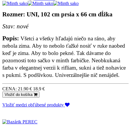
Rozmer: UNI, 102 cm prsia x 66 cm dĺžka
Stav: nové
Popis:
Všetci a všetky hľadajú niečo na ráno, aby
nebola zima. Aby to nebolo ťažké nosiť v ruke naobed
keď je zima. Aby to bolo pekné. Tak dávame do
pozornosti toto sačko v minth farbičke. Neobkukaná
farba v elegantnej verzii k rifliam, sukni a tiež nohavice
s pukmi. S podšívkou. Univerzálnejšie nič nenájdeš.
CENA:
21.90 €
18.9 €
Vložiť do košíka
Vložiť medzi obľúbené produkty