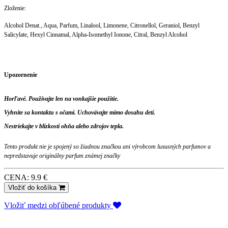
Zloženie:
Alcohol Denat., Aqua, Parfum, Linalool, Limonene, Citronellol, Geraniol, Benzyl
Salicylate, Hexyl Cinnamal, Alpha-Isomethyl Ionone, Citral, Benzyl Alcohol
Upozornenie
Horľavé. Používajte len na vonkajšie použitie.
Vyhnite sa kontaktu s očami. Uchovávajte mimo dosahu detí.
Nestriekajte v blízkosti ohňa alebo zdrojov tepla.
Tento produkt nie je spojený so žiadnou značkou ani výrobcom luxusných parfumov a
nepredstavuje originálny parfum známej značky
CENA: 9.9 €
Vložiť do košíka
Vložiť medzi obľúbené produkty