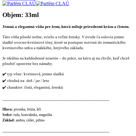
Objem: 33ml
Jemná a elegantná vôňa pre ženu, ktorá miluje prirodzenú krásu a čistotu.
Táto vôňa pôsobí nežne, sviežo a veľmi žensky. V úvode ťa oslovia jemne
sladké ovocno-kvetinové tóny, ktoré sa postupne rozvinú do romantického
kvetinového srdca a mäkkého, hrejivého základu.
Je ideálna na každodenné nosenie – do práce, na kávu aj na chvíle, keď chceš
pôsobiť upravene bez námahy.
✔️ typ vône: kvetinová, jemne sladká
✔️ vhodná na: deň / jar / leto
✔️ charakter: čistá, elegantná, ženská
____________________________________________
Hlava:
pivonka, frézia, liči
Srdce:
ruža, konvalinka, magnólia
Základ:
ambra, céder, pižmo
____________________________________________