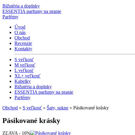
Bižutéria a doplnky
ESSENTIA parfumy na pranie
Parfémy
Úvod
O nás
Obchod
Recenzie
Kontakty
S veľkosť
M veľkosť
L veľkosť
XL+ veľkosť
Kabelky
Bižutéria a doplnky
ESSENTIA parfumy na pranie
Parfémy
Obchod
»
S veľkosť
»
Šaty, sukne
» Pásikované krásky
Pásikované krásky
ZĽAVA - 16%