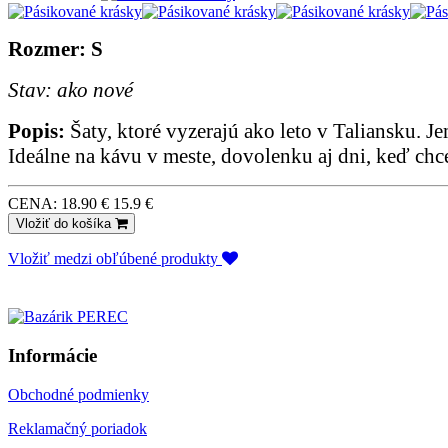
Rozmer: S
Stav: ako nové
Popis:
Šaty, ktoré vyzerajú ako leto v Taliansku. J
Ideálne na kávu v meste, dovolenku aj dni, keď chc
CENA:
18.90 €
15.9 €
Vložiť do košíka
Vložiť medzi obľúbené produkty
Informácie
Obchodné podmienky
Reklamačný poriadok