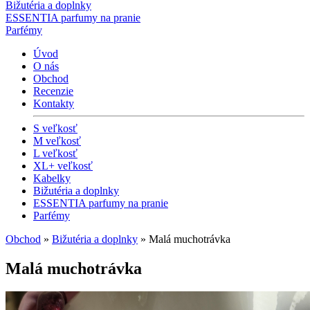
Bižutéria a doplnky
ESSENTIA parfumy na pranie
Parfémy
Úvod
O nás
Obchod
Recenzie
Kontakty
S veľkosť
M veľkosť
L veľkosť
XL+ veľkosť
Kabelky
Bižutéria a doplnky
ESSENTIA parfumy na pranie
Parfémy
Obchod
»
Bižutéria a doplnky
» Malá muchotrávka
Malá muchotrávka