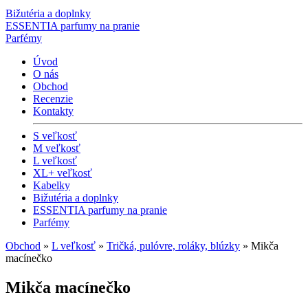
Bižutéria a doplnky
ESSENTIA parfumy na pranie
Parfémy
Úvod
O nás
Obchod
Recenzie
Kontakty
S veľkosť
M veľkosť
L veľkosť
XL+ veľkosť
Kabelky
Bižutéria a doplnky
ESSENTIA parfumy na pranie
Parfémy
Obchod
»
L veľkosť
»
Tričká, pulóvre, roláky, blúzky
» Mikča
macínečko
Mikča macínečko