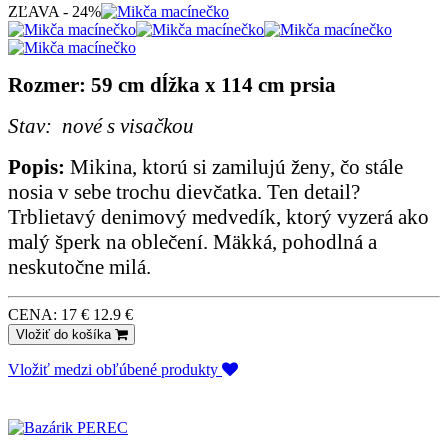
ZĽAVA - 24%
Rozmer: 59 cm dĺžka x 114 cm prsia
Stav: nové s visačkou
Popis:
Mikina, ktorú si zamilujú ženy, čo stále
nosia v sebe trochu dievčatka.
Ten detail?
Trblietavý denimový medvedík, ktorý vyzerá ako
malý šperk na oblečení. Mäkká, pohodlná a
neskutočne milá.
CENA:
17 €
12.9 €
Vložiť do košíka
Vložiť medzi obľúbené produkty